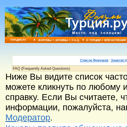
•
•
•
•
•
ТУРЦИЯ.РУ
ФОРУМЫ
АРХИВЫ
F.A.Q.
О ТУРЦИИ
ВПЕЧАТЛЕНИЯ
Список Форумов
|
Зарегист
FAQ (Frequently Asked Questions)
Ниже Вы видите список част
можете кликнуть по любому 
справку. Если Вы считаете, ч
информации, пожалуйста, на
Модератор
.