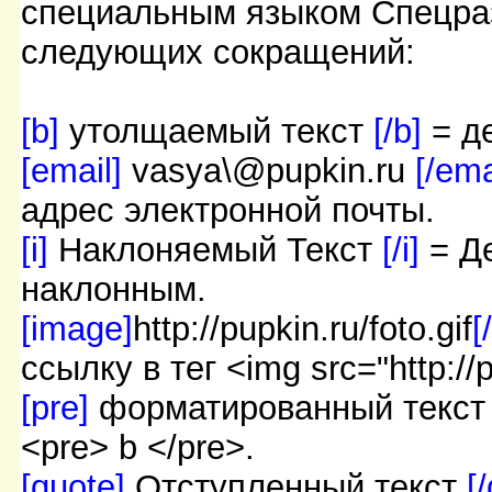
специальным языком Спецраз
следующих сокращений:
[b]
утолщаемый текст
[/b]
= д
[email]
vasya\@pupkin.ru
[/ema
адрес электронной почты.
[i]
Наклоняемый Текст
[/i]
= Д
наклонным.
[image]
http://pupkin.ru/foto.gif
[
ссылку в тег <img src="http://pu
[pre]
форматированный текс
<pre> b </pre>.
[quote]
Отступленный текст
[