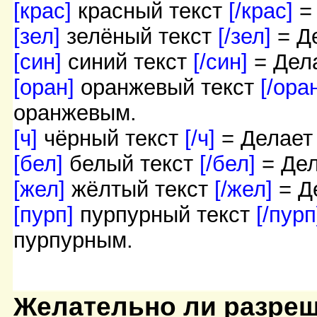
[крас]
красный текст
[/крас]
=
[зел]
зелёный текст
[/зел]
= Д
[син]
синий текст
[/син]
= Дел
[оран]
оранжевый текст
[/ора
оранжевым.
[ч]
чёрный текст
[/ч]
= Делает
[бел]
белый текст
[/бел]
= Де
[жел]
жёлтый текст
[/жел]
= Д
[пурп]
пурпурный текст
[/пур
пурпурным.
Желательно ли разреш