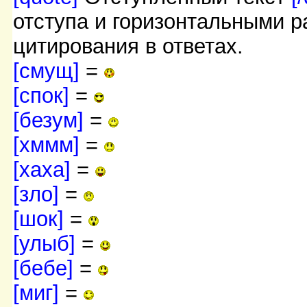
отступа и горизонтальными р
цитирования в ответах.
[смущ]
=
[спок]
=
[безум]
=
[хммм]
=
[хаха]
=
[зло]
=
[шок]
=
[улыб]
=
[бебе]
=
[миг]
=