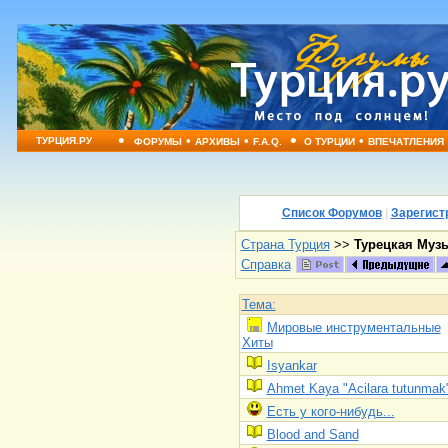
•
•
•
•
•
ТУРЦИЯ.РУ
ФОРУМЫ
АРХИВЫ
F.A.Q.
О ТУРЦИИ
ВПЕЧАТЛЕНИЯ
Список Форумов
|
Зарегист
Страна Турция
>>
Турецкая Муз
Справка
Тема:
Мировые инструментальные
Хиты
Isyankar
Ahmet Kaya "Acilara tutunmak
Есть у кого-нибудь...
Blood and Sand