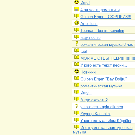
Ищу!
4-ая часть романтики
Gülben Ergen - CЮРПРИЗ!!!
Arto Tunc
Teoman - benim sevgilim
ищу песню
романтическая музыка-3 част
tual
MOR VE OTESI HELP!!!!!!!!!!!
У кого есть текст песни...
Новинки
Gulben Ergen "Bay Doğru"
романтическая музыка
Ищу...
А где скачать?
у кого есть ayla dikmen
Zeynep Kassalini
У кого есть альбом Köprüler
Инструментальная турецкая
музыка