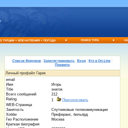
•
•
•
•
ПОИСК ТУРА
КА
О ТУРЦИИ
ВПЕЧАТЛЕНИЯ
ПОГОДА
Список Форумов
|
Зарегистрировать
|
Вход
|
Кто в On-Line
|
Правила
Личный профайл Гарик
email
Имя
Игорь
Title
знаток
Всего сообщений
212
Rating
1
Проголосовать
WEB-Страница
Занятость
Спутниковые телекоммуникации
Хобби
Преферанс, бильярд
Гео Расположение
Москва
Краткая биография