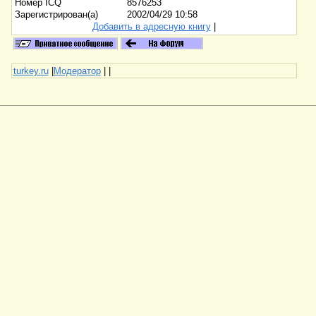
Номер ICQ
8576253
Зарегистрирован(а)
2002/04/29 10:58
Добавить в адресную книгу
|
turkey.ru
|
Модератор
|
|