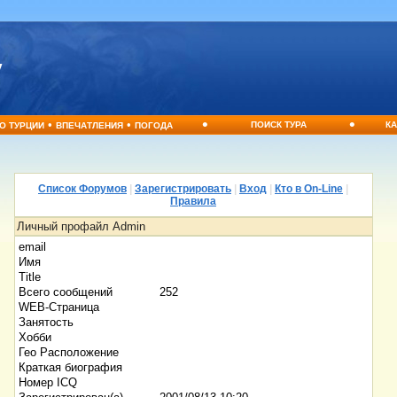
•
•
•
•
ПОИСК ТУРА
КА
О ТУРЦИИ
ВПЕЧАТЛЕНИЯ
ПОГОДА
Список Форумов
|
Зарегистрировать
|
Вход
|
Кто в On-Line
|
Правила
Личный профайл Admin
email
Имя
Title
Всего сообщений
252
WEB-Страница
Занятость
Хобби
Гео Расположение
Краткая биография
Номер ICQ