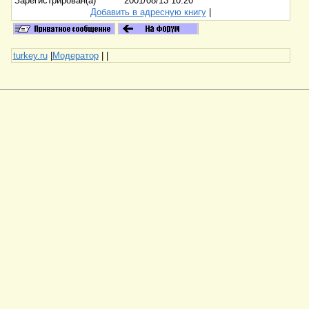
Зарегистрирован(а)
2001/08/13 10:20
Добавить в адресную книгу
|
turkey.ru
|
Модератор
|
|