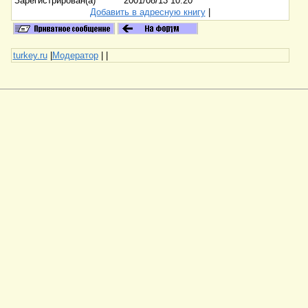
Зарегистрирован(а)
2001/08/13 10:20
Добавить в адресную книгу
|
turkey.ru
|
Модератор
|
|