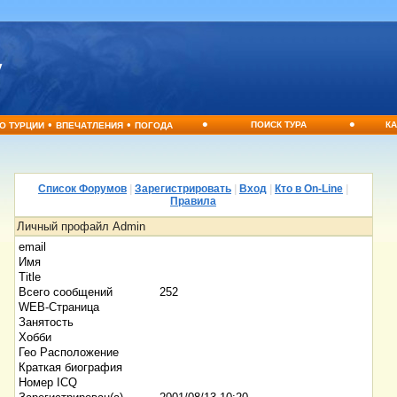
•
•
•
•
ПОИСК ТУРА
КА
О ТУРЦИИ
ВПЕЧАТЛЕНИЯ
ПОГОДА
Список Форумов
|
Зарегистрировать
|
Вход
|
Кто в On-Line
|
Правила
Личный профайл Admin
email
Имя
Title
Всего сообщений
252
WEB-Страница
Занятость
Хобби
Гео Расположение
Краткая биография
Номер ICQ