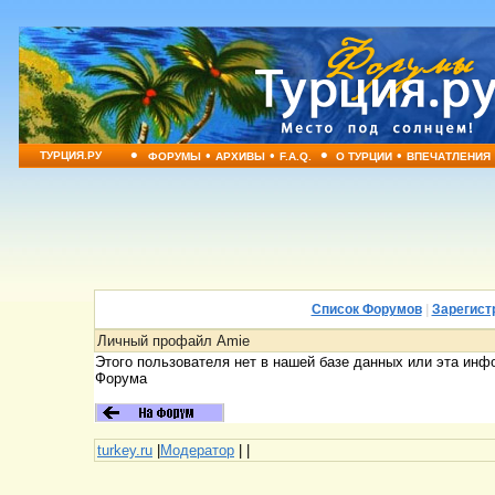
•
•
•
•
•
ТУРЦИЯ.РУ
ФОРУМЫ
АРХИВЫ
F.A.Q.
О ТУРЦИИ
ВПЕЧАТЛЕНИЯ
Список Форумов
|
Зарегист
Личный профайл Amie
Этого пользователя нет в нашей базе данных или эта инф
Форума
turkey.ru
|
Модератор
|
|