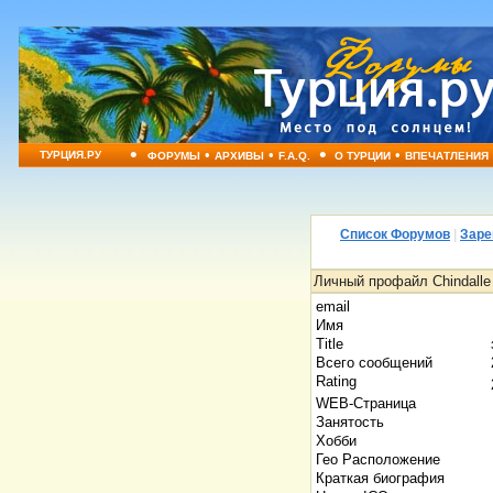
•
•
•
•
•
ТУРЦИЯ.РУ
ФОРУМЫ
АРХИВЫ
F.A.Q.
О ТУРЦИИ
ВПЕЧАТЛЕНИЯ
Список Форумов
|
Заре
Личный профайл Chindalle
email
Имя
Title
Всего сообщений
Rating
WEB-Страница
Занятость
Хобби
Гео Расположение
Краткая биография