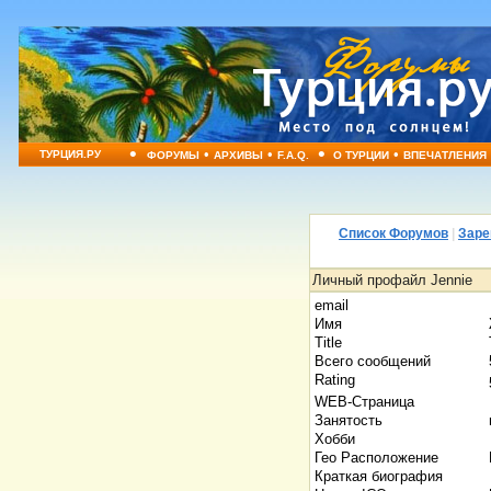
•
•
•
•
•
ТУРЦИЯ.РУ
ФОРУМЫ
АРХИВЫ
F.A.Q.
О ТУРЦИИ
ВПЕЧАТЛЕНИЯ
Список Форумов
|
Заре
Личный профайл Jennie
email
Имя
Title
Всего сообщений
Rating
WEB-Страница
Занятость
Хобби
Гео Расположение
Краткая биография