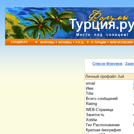
•
•
•
•
•
ТУРЦИЯ.РУ
ФОРУМЫ
АРХИВЫ
F.A.Q.
О ТУРЦИИ
ВПЕЧАТЛЕНИЯ
Список Форумов
|
Заре
Личный профайл Jud
email
Имя
Title
Всего сообщений
Rating
WEB-Страница
Занятость
Хобби
Гео Расположение
Краткая биография