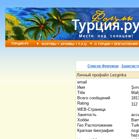
•
•
•
•
•
ТУРЦИЯ.РУ
ФОРУМЫ
АРХИВЫ
F.A.Q.
О ТУРЦИИ
ВПЕЧАТЛЕНИЯ
Список Форумов
|
Зарегист
Личный профайл Lezginka
email
Имя
Şım
Title
Maf
Всего сообщений
181
Rating
11
WEB-Страница
Занятость
асс
Хобби
Bar
Гео Расположение
Tur
Краткая биография
özg
hazı