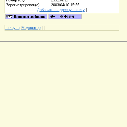
Номер ICQ
255154727
Зарегистрирован(а)
2003/04/10 15:56
Добавить в адресную книгу
|
turkey.ru
|
Модератор
|
|