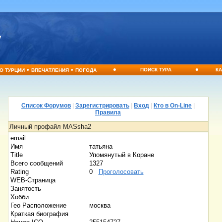
•
•
•
•
ПОИСК ТУРА
КА
О ТУРЦИИ
ВПЕЧАТЛЕНИЯ
ПОГОДА
Список Форумов
|
Зарегистрировать
|
Вход
|
Кто в On-Line
|
Правила
Личный профайл MASsha2
email
Имя
татьяна
Title
Упомянутый в Коране
Всего сообщений
1327
Rating
0
Проголосовать
WEB-Страница
Занятость
Хобби
Гео Расположение
москва
Краткая биография