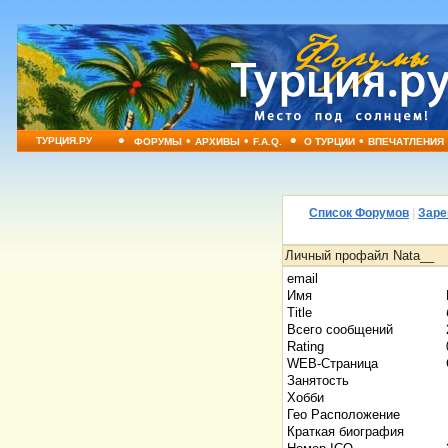
•
•
•
•
•
ТУРЦИЯ.РУ
ФОРУМЫ
АРХИВЫ
F.A.Q.
О ТУРЦИИ
ВПЕЧАТЛЕНИЯ
Список Форумов
|
Заре
Личный профайл Nata__
email
Имя
Title
Всего сообщений
Rating
WEB-Страница
Занятость
Хобби
Гео Расположение
Краткая биография