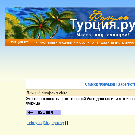
•
•
•
•
•
ТУРЦИЯ.РУ
ФОРУМЫ
АРХИВЫ
F.A.Q.
О ТУРЦИИ
ВПЕЧАТЛЕНИЯ
Список Форумов
|
Зарегист
Личный профайл akita
Этого пользователя нет в нашей базе данных или эта инф
Форума
turkey.ru
|
Модератор
|
|