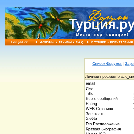
•
•
•
•
•
ТУРЦИЯ.РУ
ФОРУМЫ
АРХИВЫ
F.A.Q.
О ТУРЦИИ
ВПЕЧАТЛЕНИЯ
Список Форумов
|
Заре
Личный профайл black_sn
email
Имя
Title
Всего сообщений
Rating
WEB-Страница
Занятость
Хобби
Гео Расположение
Краткая биография