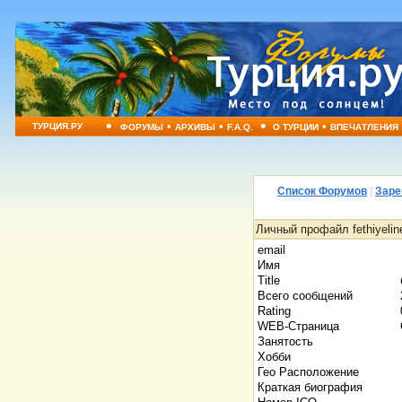
•
•
•
•
•
ТУРЦИЯ.РУ
ФОРУМЫ
АРХИВЫ
F.A.Q.
О ТУРЦИИ
ВПЕЧАТЛЕНИЯ
Список Форумов
|
Заре
Личный профайл fethiyelin
email
Имя
Title
Всего сообщений
Rating
WEB-Страница
Занятость
Хобби
Гео Расположение
Краткая биография