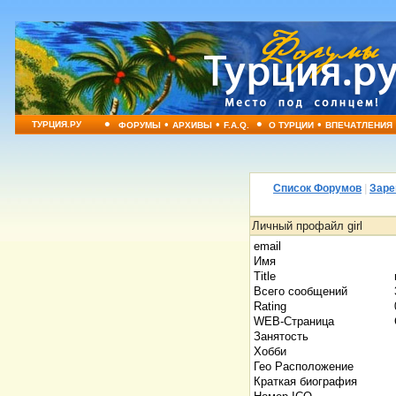
•
•
•
•
•
ТУРЦИЯ.РУ
ФОРУМЫ
АРХИВЫ
F.A.Q.
О ТУРЦИИ
ВПЕЧАТЛЕНИЯ
Список Форумов
|
Заре
Личный профайл girl
email
Имя
Title
Всего сообщений
Rating
WEB-Страница
Занятость
Хобби
Гео Расположение
Краткая биография