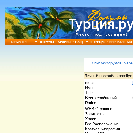
•
•
•
•
•
ТУРЦИЯ.РУ
ФОРУМЫ
АРХИВЫ
F.A.Q.
О ТУРЦИИ
ВПЕЧАТЛЕНИЯ
Список Форумов
|
Заре
Личный профайл kameliya
email
Имя
Title
Всего сообщений
Rating
WEB-Страница
Занятость
Хобби
Гео Расположение
Краткая биография