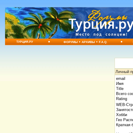
•
•
•
•
ТУРЦИЯ.РУ
ФОРУМЫ
АРХИВЫ
F.A.Q.
Личный п
email
Имя
Title
Всего со
Rating
WEB-Стр
Занятост
Хобби
Гео Расп
Краткая 