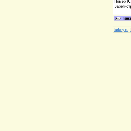
Номер I
Зарегист
turkey.ru
|