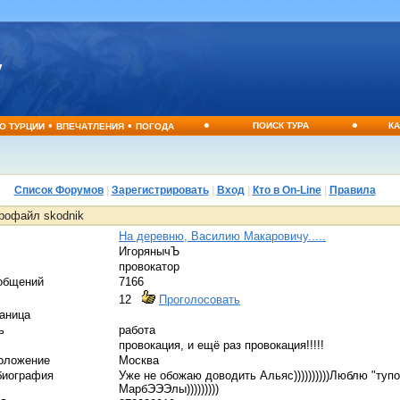
•
•
•
•
ПОИСК ТУРА
КА
О ТУРЦИИ
ВПЕЧАТЛЕНИЯ
ПОГОДА
Список Форумов
|
Зарегистрировать
|
Вход
|
Кто в On-Line
|
Правила
рофайл skodnik
На деревню, Василию Макаровичу.....
ИгорянычЪ
провокатор
общений
7166
12
Проголосовать
аница
ь
работа
провокация, и ещё раз провокация!!!!!
оложение
Москва
биография
Уже не обожаю доводить Альяс))))))))))Люблю "тупо
МарбЭЭЭлы)))))))))