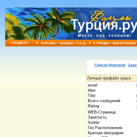
•
•
•
•
•
ТУРЦИЯ.РУ
ФОРУМЫ
АРХИВЫ
F.A.Q.
О ТУРЦИИ
ВПЕЧАТЛЕНИЯ
Список Форумов
|
Заре
Личный профайл space
email
Имя
Title
Всего сообщений
Rating
WEB-Страница
Занятость
Хобби
Гео Расположение
Краткая биография