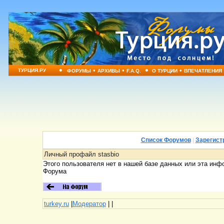
•
•
•
•
•
ТУРЦИЯ.РУ
ФОРУМЫ
АРХИВЫ
F.A.Q.
О ТУРЦИИ
ВПЕЧАТЛЕНИЯ
Список Форумов
|
Зарегист
Личный профайл stasbio
Этого пользователя нет в нашей базе данных или эта инф
Форума
turkey.ru
|
Модератор
|
|