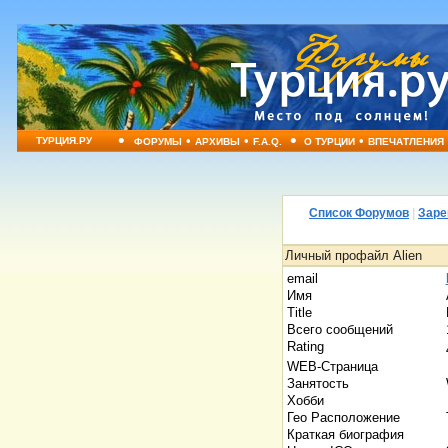
•
•
•
•
•
ТУРЦИЯ.РУ
ФОРУМЫ
АРХИВЫ
F.A.Q.
О ТУРЦИИ
ВПЕЧАТЛЕНИЯ
Список Форумов
|
Заре
Личный профайл Alien
email
Имя
Title
Всего сообщений
Rating
WEB-Страница
Занятость
Хобби
Гео Расположение
Краткая биография