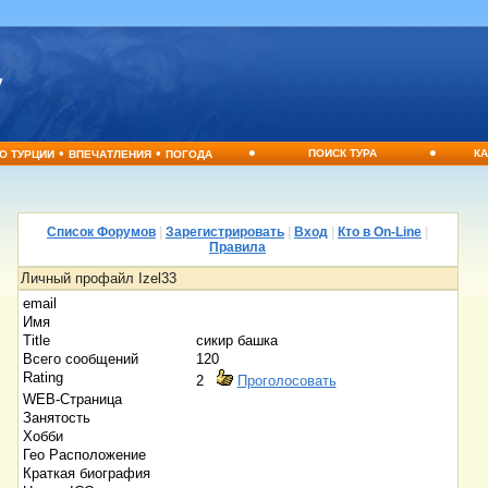
•
•
•
•
ПОИСК ТУРА
КА
О ТУРЦИИ
ВПЕЧАТЛЕНИЯ
ПОГОДА
Список Форумов
|
Зарегистрировать
|
Вход
|
Кто в On-Line
|
Правила
Личный профайл Izel33
email
Имя
Title
сикир башка
Всего сообщений
120
Rating
2
Проголосовать
WEB-Страница
Занятость
Хобби
Гео Расположение
Краткая биография