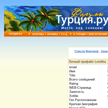
•
•
•
•
•
ТУРЦИЯ.РУ
ФОРУМЫ
АРХИВЫ
F.A.Q.
О ТУРЦИИ
ВПЕЧАТЛЕНИЯ
Список Форумов
|
Заре
Личный профайл Lorohka
email
Имя
Title
Всего сообщений
Rating
WEB-Страница
Занятость
Хобби
Гео Расположение
Краткая биография