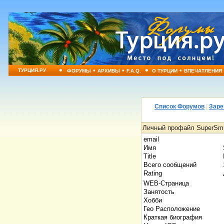
•
•
•
•
•
ТУРЦИЯ.РУ
ФОРУМЫ
АРХИВЫ
F.A.Q.
О ТУРЦИИ
ВПЕЧАТЛЕНИЯ
Список Форумов
|
Заре
Личный профайл SuperSmi
email
Имя
Title
Всего сообщений
Rating
WEB-Страница
Занятость
Хобби
Гео Расположение
Краткая биография