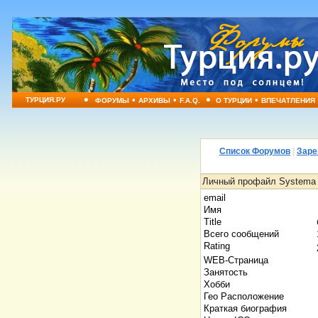
•
•
•
•
•
ТУРЦИЯ.РУ
ФОРУМЫ
АРХИВЫ
F.A.Q.
О ТУРЦИИ
ВПЕЧАТЛЕНИЯ
Список Форумов
|
Заре
Личный профайл Systema
email
Имя
Title
Всего сообщений
Rating
WEB-Страница
Занятость
Хобби
Гео Расположение
Краткая биография