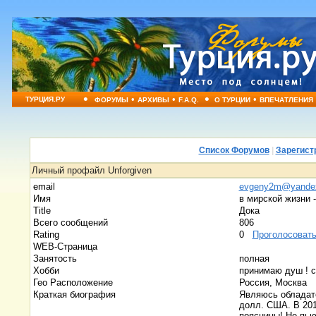
•
•
•
•
•
ТУРЦИЯ.РУ
ФОРУМЫ
АРХИВЫ
F.A.Q.
О ТУРЦИИ
ВПЕЧАТЛЕНИЯ
Список Форумов
|
Зарегист
Личный профайл Unforgiven
email
evgeny2m@yandex
Имя
в мирской жизни 
Title
Дока
Всего сообщений
806
Rating
0
Проголосоват
WEB-Страница
Занятость
полная
Хобби
принимаю душ ! 
Гео Расположение
Россия, Москва
Краткая биография
Являюсь обладат
долл. США. В 201
поясницы! Не пью