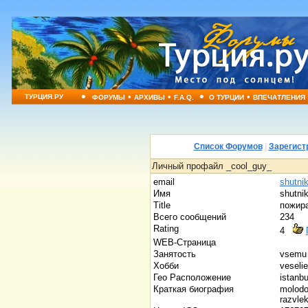
•
•
•
•
•
ТУРЦИЯ.РУ
ФОРУМЫ
АРХИВЫ
F.A.Q.
О ТУРЦИИ
ВПЕЧАТЛЕНИЯ
Список Форумов
|
Зарегист
Личный профайл _cool_guy_
email
shutni
Имя
shutni
Title
пожир
Всего сообщений
234
Rating
4
WEB-Страница
Занятость
vsemu
Хобби
veseli
Гео Расположение
istanb
Краткая биография
molodo
razvle