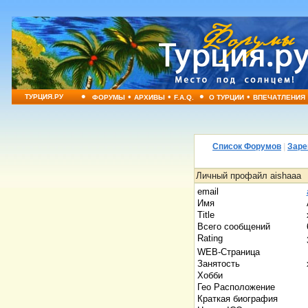
•
•
•
•
•
ТУРЦИЯ.РУ
ФОРУМЫ
АРХИВЫ
F.A.Q.
О ТУРЦИИ
ВПЕЧАТЛЕНИЯ
Список Форумов
|
Заре
Личный профайл aishaaa
email
Имя
Title
Всего сообщений
Rating
WEB-Страница
Занятость
Хобби
Гео Расположение
Краткая биография