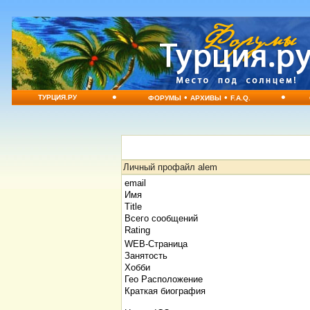
•
•
•
•
ТУРЦИЯ.РУ
ФОРУМЫ
АРХИВЫ
F.A.Q.
Личный профайл alem
email
Имя
Title
Всего сообщений
Rating
WEB-Страница
Занятость
Хобби
Гео Расположение
Краткая биография