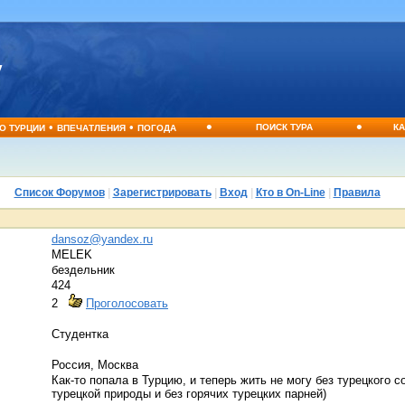
•
•
•
•
ПОИСК ТУРА
КА
О ТУРЦИИ
ВПЕЧАТЛЕНИЯ
ПОГОДА
Список Форумов
|
Зарегистрировать
|
Вход
|
Кто в On-Line
|
Правила
dansoz@yandex.ru
MELEK
бездельник
424
2
Проголосовать
Студентка
Россия, Москва
Как-то попала в Турцию, и теперь жить не могу без турецкого с
турецкой природы и без горячих турецких парней)