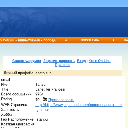
•
•
•
•
ПОИСК ТУРА
КА
О ТУРЦИИ
ВПЕЧАТЛЕНИЯ
ПОГОДА
Список Форумов
|
Зарегистрировать
|
Вход
|
Кто в On-Line
|
Правила
Личный профайл lanetolsun
email
Имя
Tansu
Title
Lanetliler kraliçesi
Всего сообщений
9764
Rating
70
Проголосовать
WEB-Страница
http://http://www.popmundo.com/common/index.html
Занятость
İçmimar
Хобби
Гео Расположение
Istanbul
Краткая биография