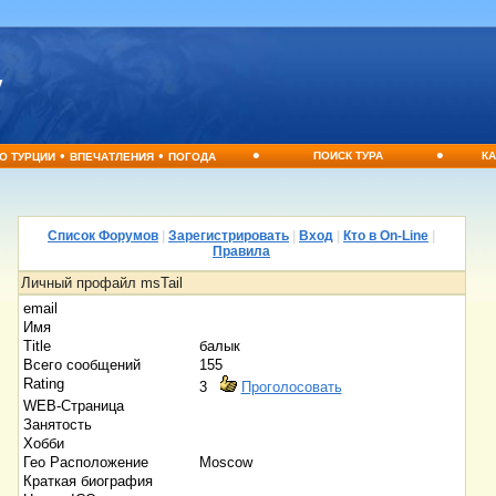
•
•
•
•
ПОИСК ТУРА
КА
О ТУРЦИИ
ВПЕЧАТЛЕНИЯ
ПОГОДА
Список Форумов
|
Зарегистрировать
|
Вход
|
Кто в On-Line
|
Правила
Личный профайл msTail
email
Имя
Title
балык
Всего сообщений
155
Rating
3
Проголосовать
WEB-Страница
Занятость
Хобби
Гео Расположение
Moscow
Краткая биография