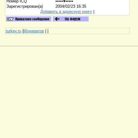
Номер ICQ
•••••♥•••••
Зарегистрирован(а)
2004/02/23 16:35
Добавить в адресную книгу
|
turkey.ru
|
Модератор
|
|