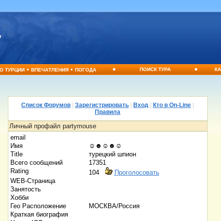
•
•
•
•
ПОИСК ТУРА
КА
О ТУРЦИИ
ВПЕЧАТЛЕНИЯ
ПОГОДА
Список Форумов
|
Зарегистрировать
|
Вход
|
Кто в On-Line
|
Правила
Личный профайл partymouse
email
Имя
☺☻☺☻☺
Title
турецкий шпион
Всего сообщений
17351
Rating
104
Проголосовать
WEB-Страница
Занятость
Хобби
Гео Расположение
МОСКВА/Россия
Краткая биография