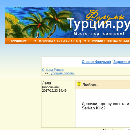
•
•
•
•
•
ТУРЦИЯ.РУ
ФОРУМЫ
АРХИВЫ
F.A.Q.
О ТУРЦИИ
ВПЕЧАТЛЕНИЯ
Список Форумов
|
Зарегист
Страна Турция
>>
Турецкая любовь
Леля
Любовь
(новенький )
2017/12/23 14:49
Девочки, прошу совета и
Serkan Kilic?