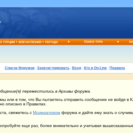
•
•
•
•
ПОИСК ТУРА
КА
О ТУРЦИИ
ВПЕЧАТЛЕНИЯ
ПОГОДА
Список Форумов
|
Зарегистрировать
|
Вход
|
Кто в On-Line
|
Правила
общение(я) переместились в Архивы форума.
ы или в том, что Вы пытаетесь отправить сообщение не войдя в Кл
но описано в Правилах.
ста, свяжитесь с
Модератором
форума и дайте ему знать о случи
 попробуйте еще раз, более внимательно и учитывая вышесказанны