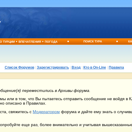
•
•
•
•
ПОИСК ТУРА
КА
О ТУРЦИИ
ВПЕЧАТЛЕНИЯ
ПОГОДА
Список Форумов
|
Зарегистрировать
|
Вход
|
Кто в On-Line
|
Правила
общение(я) переместились в Архивы форума.
ы или в том, что Вы пытаетесь отправить сообщение не войдя в Кл
но описано в Правилах.
ста, свяжитесь с
Модератором
форума и дайте ему знать о случи
 попробуйте еще раз, более внимательно и учитывая вышесказанны