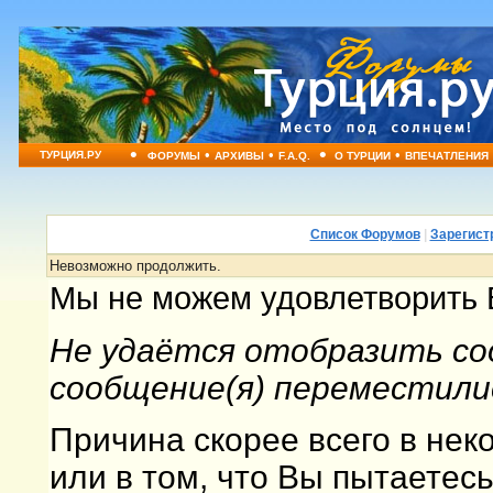
•
•
•
•
•
ТУРЦИЯ.РУ
ФОРУМЫ
АРХИВЫ
F.A.Q.
О ТУРЦИИ
ВПЕЧАТЛЕНИЯ
Список Форумов
|
Зарегист
Невозможно продолжить.
Мы не можем удовлетворить 
Не удаётся отобразить со
сообщение(я) переместили
Причина скорее всего в не
или в том, что Вы пытаетес