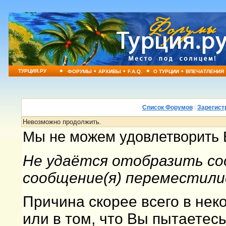
•
•
•
•
•
ТУРЦИЯ.РУ
ФОРУМЫ
АРХИВЫ
F.A.Q.
О ТУРЦИИ
ВПЕЧАТЛЕНИЯ
Список Форумов
|
Зарегист
Невозможно продолжить.
Мы не можем удовлетворить 
Не удаётся отобразить со
сообщение(я) переместили
Причина скорее всего в не
или в том, что Вы пытаетес