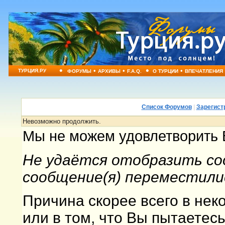
•
•
•
•
•
ТУРЦИЯ.РУ
ФОРУМЫ
АРХИВЫ
F.A.Q.
О ТУРЦИИ
ВПЕЧАТЛЕНИЯ
Список Форумов
|
Зарегист
Невозможно продолжить.
Мы не можем удовлетворить 
Не удаётся отобразить со
сообщение(я) переместили
Причина скорее всего в не
или в том, что Вы пытаетес