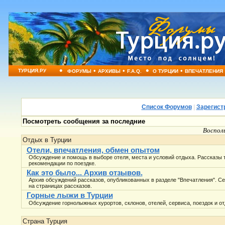
•
•
•
•
•
ТУРЦИЯ.РУ
ФОРУМЫ
АРХИВЫ
F.A.Q.
О ТУРЦИИ
ВПЕЧАТЛЕНИЯ
Список Форумов
|
Зарегист
Посмотреть сообщения за последние
Восполь
Отдых в Турции
Отели, впечатления, обмен опытом
Обсуждение и помощь в выборе отеля, места и условий отдыха. Рассказы 
рекомендации по поездке.
Как это было... Архив отзывов.
Архив обсуждений рассказов, опубликованных в разделе "Впечатления". С
на страницах рассказов.
Горные лыжи в Турции
Обсуждение горнолыжных курортов, склонов, отелей, сервиса, поездок и от
Страна Турция