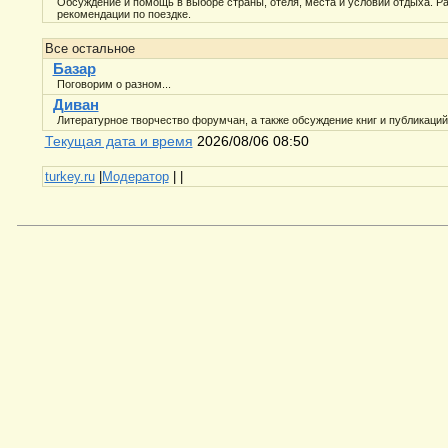
Обсуждение и помощь в выборе страны, отеля, места и условий отдыха. Р
рекомендации по поездке.
Все остальное
Базар
Поговорим о разном...
Диван
Литературное творчество форумчан, а также обсуждение книг и публикаций 
Текущая дата и время
2026/08/06 08:50
turkey.ru
|
Модератор
|
|