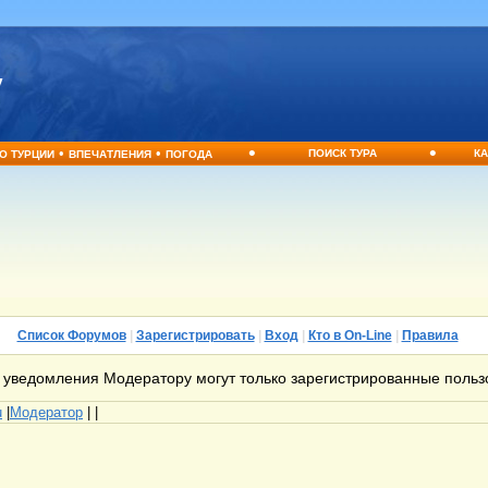
•
•
•
•
ПОИСК ТУРА
КА
О ТУРЦИИ
ВПЕЧАТЛЕНИЯ
ПОГОДА
Список Форумов
|
Зарегистрировать
|
Вход
|
Кто в On-Line
|
Правила
 уведомления Модератору могут только зарегистрированные польз
u
|
Модератор
|
|