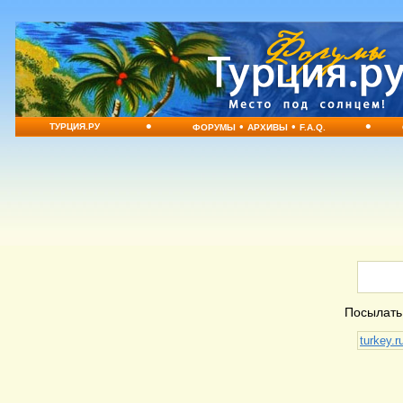
•
•
•
•
ТУРЦИЯ.РУ
ФОРУМЫ
АРХИВЫ
F.A.Q.
Посылать
turkey.r