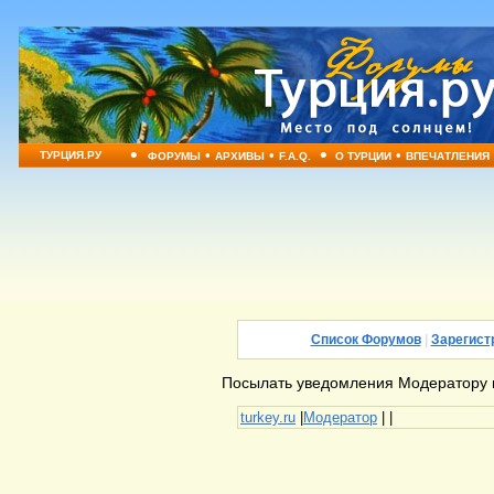
•
•
•
•
•
ТУРЦИЯ.РУ
ФОРУМЫ
АРХИВЫ
F.A.Q.
О ТУРЦИИ
ВПЕЧАТЛЕНИЯ
Список Форумов
|
Зарегист
Посылать уведомления Модератору м
turkey.ru
|
Модератор
|
|