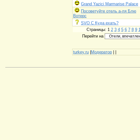
Grand Yazici Marmarise Palace
Посоветуйте отель а-ля Блю
Вотерс
SVO C Куда ехать?
Страницы: 1
2
3
4
5
6
7
8
9
Перейти на
turkey.ru
|
Модератор
|
|