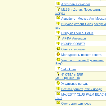
Алкоголь в самолет
MLBB и Детур. Переселить
могут?
Авиабилет Москва-Ант-Москва
Внуково,Атлант-Союз,похерем
все
Пишу из LARES PARK
АК-КА Антендон
НУЖЕН СОВЕТ!
Отель с турками
Молодожены просят совета!
Чем так страшен Жустиниано
Бич?
Selcukhan
4* ОТЕЛЬ ДЛЯ
МОЛОДЕЖИ...)))
Ухудшение погоды
Вот как решите, так и поеду
MAJESTY CLUB PALM BEACH
HV-1
Отель для одиночек