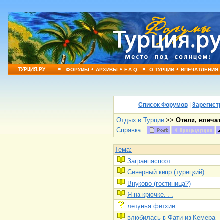
•
•
•
•
•
ТУРЦИЯ.РУ
ФОРУМЫ
АРХИВЫ
F.A.Q.
О ТУРЦИИ
ВПЕЧАТЛЕНИЯ
Список Форумов
|
Зарегист
Отдых в Турции
>>
Отели, впеча
Справка
Тема:
Загранпаспорт
Северный кипр (турецкий)
Внуково (гостиница?)
Я на крючке. . .
летунья фетхие
влюбилась в Фати из Кемера