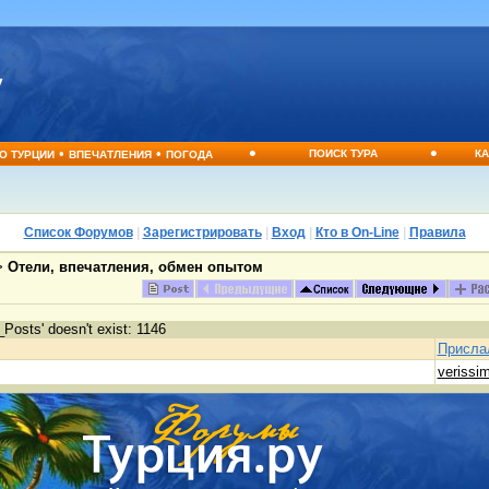
•
•
•
•
ПОИСК ТУРА
КА
О ТУРЦИИ
ВПЕЧАТЛЕНИЯ
ПОГОДА
Список Форумов
|
Зарегистрировать
|
Вход
|
Кто в On-Line
|
Правила
>
Отели, впечатления, обмен опытом
Posts' doesn't exist: 1146
Присла
verissi