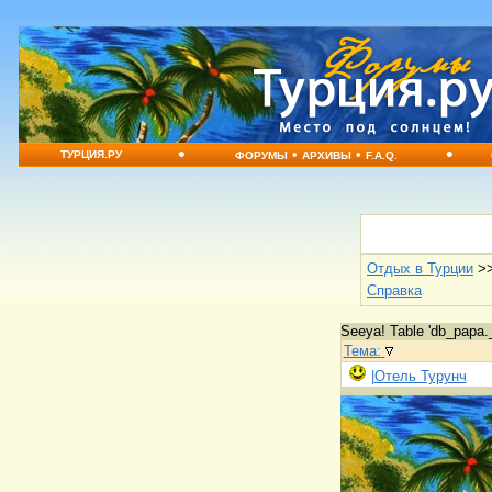
•
•
•
•
ТУРЦИЯ.РУ
ФОРУМЫ
АРХИВЫ
F.A.Q.
Отдых в Турции
>
Справка
Seeya! Table 'db_papa._
Тема:
|Отель Турунч