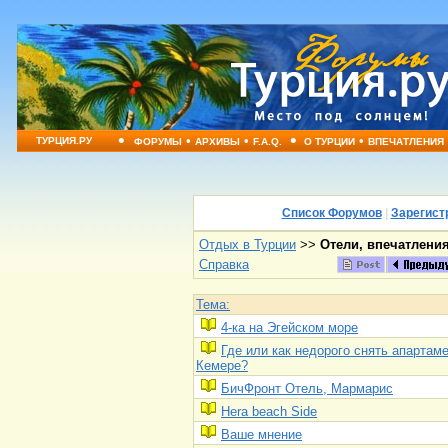
•
•
•
•
•
ТУРЦИЯ.РУ
ФОРУМЫ
АРХИВЫ
F.A.Q.
О ТУРЦИИ
ВПЕЧАТЛЕНИЯ
Список Форумов
|
Зарегист
Отдых в Турции
>>
Отели, впечатлени
Справка
Тема:
4-ка на Эгейском море
Где или как недорого снять апартам
Кемере?
БичФронт Отель, Мармарис
Hera beach Side
Ваше мнение