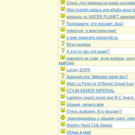
Отель для новичка на конец сентябр
Wow kremlin palace или eftalia aqua re
вопросы по WATER PLANET аквапар
Подскажите, кто продает Jiva?
помогите, о многоопытные!
и мне помогите пожалуйста
Муки выбора
А кто-то про эти знает?
извините за спам, муки выбора, сроч
майские
Luxury &SPA
Арансия или Эйфория палм бич?
Marti La Perla vs D-Resort Grand Azur
OTIUM KEMER IMPERIAL
Laphetos beach resort или M.C beach 
Алания, начало мая
Отель выбрали. Кто продает?
присоединяюсь к общему хору: оте
Maritim Hotel Club Аlantur
Отдых в мае!