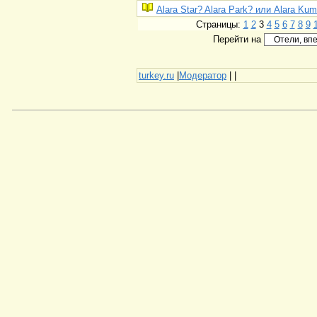
Alara Star? Alara Park? или Alara Ku
Страницы:
1
2
3
4
5
6
7
8
9
Перейти на
turkey.ru
|
Модератор
|
|