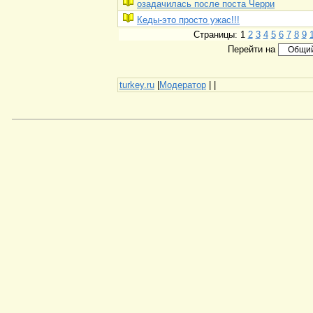
озадачилась после поста Черри
Кеды-это просто ужас!!!
Страницы: 1
2
3
4
5
6
7
8
9
Перейти на
turkey.ru
|
Модератор
|
|