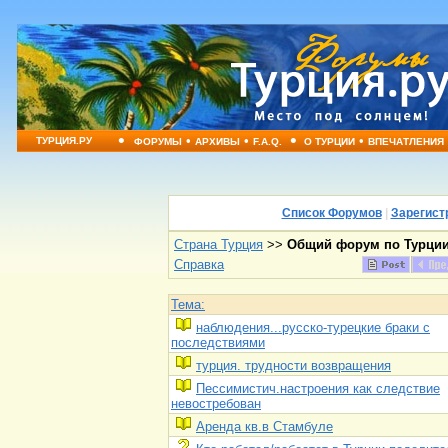
•
•
•
•
•
ТУРЦИЯ.РУ
ФОРУМЫ
АРХИВЫ
F.A.Q.
О ТУРЦИИ
ВПЕЧАТЛЕНИЯ
Список Форумов
|
Зарегист
Страна Турция
>>
Общий форум по Турци
Справка
Тема:
наблюдения...русско-турецкие браки с
последствиями
турция. трудности возвращения
Пессимистич.настроения как следствие
невостребован
Аренда кв.в Стамбуле