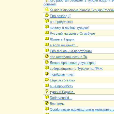
Кто работал/рабоатет в Турции поделите
советом
за что я люблю/не люблю Турцию/Росси
Про развод ((
а я продолжаю
почему я люблю турцию!
Русский магазин в Стамбуле
Жизнь в Турции
а если он женат...
Про любовь на расстоянии
про неприличности в Тр
Легкое сравнение двух стран
собирающимся в Турцию на ПМЖ
Тюрбанам - нет!
Еще раз о визах
ещё про жИсть
турки и Родина..
Rodstvenniki...
Без темы
Особенности национального менталитета