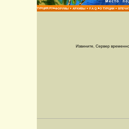
•
•
•
•
•
ТУРЦИЯ.РУ
ФОРУМЫ
АРХИВЫ
F.A.Q.
О ТУРЦИИ
ВПЕЧА
Извините, Сервер временно