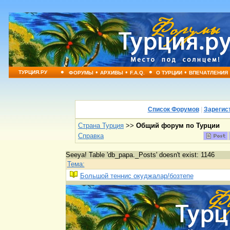
•
•
•
•
•
ТУРЦИЯ.РУ
ФОРУМЫ
АРХИВЫ
F.A.Q.
О ТУРЦИИ
ВПЕЧАТЛЕНИЯ
Список Форумов
|
Зарегис
Страна Турция
>>
Общий форум по Турции
Справка
Seeya! Table 'db_papa._Posts' doesn't exist: 1146
Тема:
Большой теннис окуджалар/бозтепе