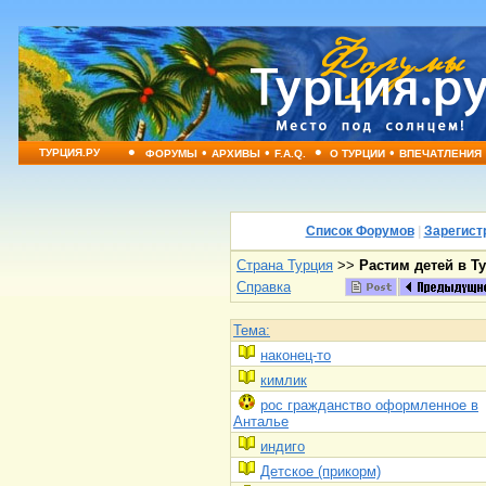
•
•
•
•
•
ТУРЦИЯ.РУ
ФОРУМЫ
АРХИВЫ
F.A.Q.
О ТУРЦИИ
ВПЕЧАТЛЕНИЯ
Список Форумов
|
Зарегист
Страна Турция
>>
Растим детей в Т
Справка
Тема:
наконец-то
кимлик
рос гражданство оформленное в
Анталье
индиго
Детское (прикорм)