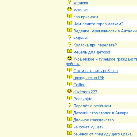
коляска
кутание
про прививки
Чем лечите горло деткам?
Ведение беременности в Анталии
ходунки
Коляска при перелёте?
мебель для детской
Украинское и турецкое гражданст
ребенка
С кем оставить ребенка
гражданство РФ
Caillou
düzlemek???
Podskajıte
Перелёт с ребёнком.
Детский стоматолог в Анкаре
Двойное гражданство
не хочет кушать...
ребенок от предыдущего брака