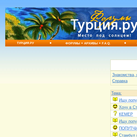
•
•
•
•
ТУРЦИЯ.РУ
ФОРУМЫ
АРХИВЫ
F.A.Q.
Знакомства, 
Справка
Тема:
Ищу попу
Хочу в С
КЕМЕР
Ищу попу
ПОПУТЧ
Стамбул н