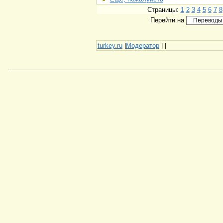
Страницы:
1
2
3
4
5
6
7
8
Перейти на
turkey.ru
|
Модератор
|
|