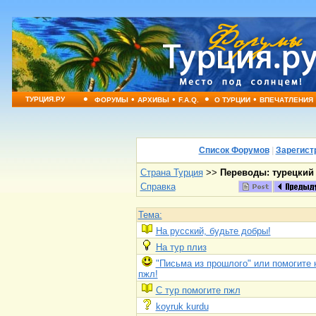
•
•
•
•
•
ТУРЦИЯ.РУ
ФОРУМЫ
АРХИВЫ
F.A.Q.
О ТУРЦИИ
ВПЕЧАТЛЕНИЯ
Список Форумов
|
Зарегист
Страна Турция
>>
Переводы: турецкий 
Справка
Тема:
На русский, будьте добры!
На тур плиз
"Письма из прошлого" или помогите 
пжл!
С тур помогите пжл
koyruk kurdu