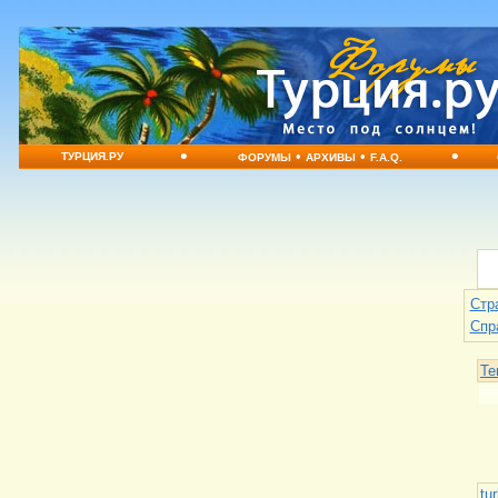
•
•
•
•
ТУРЦИЯ.РУ
ФОРУМЫ
АРХИВЫ
F.A.Q.
Стр
Спр
Те
tu