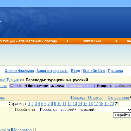
•
•
•
•
ПОИСК ТУРА
КА
О ТУРЦИИ
ВПЕЧАТЛЕНИЯ
ПОГОДА
Список Форумов
|
Зарегистрировать
|
Вход
|
Кто в On-Line
|
Правила
ана Турция
>>
Переводы: турецкий <-> русский
авка
ма:
Прислал
Ответов
Отправлено
Страницы:
1
2
3
4
5
6
7
8
9
10
11
12
13
14
15
16
17
18
19
20
21
Перейти на
rkey.ru
|
Модератор
|
|